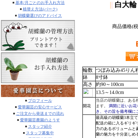
基本/月ごとのお手入れ方法
|
|
白大輪
植替え方法(バーク)
胡蝶蘭選びのアドバイス
商品価格(税
輪数
つぼみ込み45りん
鉢
8寸鉢
高さ
約90～100cm
13.5～14.0cm
当店の胡蝶蘭は、ある
プロフィール
開花
ます。
満開に近いお花
愛華園芸の安心サービス
き、その旨を備考欄に
ご注文から発送までの流れ
最高級の胡蝶蘭3本立
愛華園芸農園のようす
配送の箱に入るギリギ
スタッフ紹介
力のあるボリュームと
スタッフ募集中
蘭の魅力を十分楽しめ