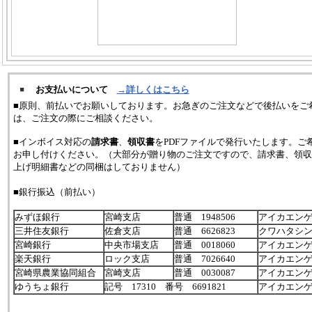
お支払いについて
→詳しくはこちら
■原則、前払いでお願いしております。お急ぎのご注文などで後払いをご
は、ご注文の際にご相談ください。
■インボイス対応の
請求書
、
領収書
をPDFファイルで発行いたします。ご
お申し付けください。（大部分が贈り物のご注文ですので、請求書、領収
上げ明細書などの同梱はしておりません）
■銀行振込（前払い）
みずほ銀行
宮崎支店
普通 1948506
アイカエン
三井住友銀行
佐倉支店
普通 6626823
クワハタシ
宮崎銀行
中央市場支店
普通 0018060
アイカエン
楽天銀行
ロック支店
普通 7026640
アイカエン
宮崎県農業協同組合
宮崎支店
普通 0030087
アイカエン
ゆうちょ銀行
記号 17310 番号 6691821
アイカエン