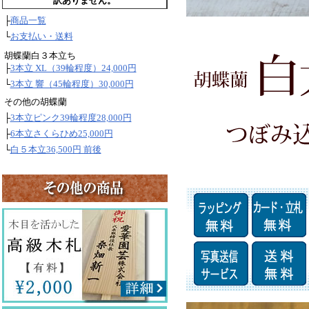
訳ありません。
├
商品一覧
└
お支払い・送料
胡蝶蘭白３本立ち
├
3本立 XL（39輪程度）24,000円
└
3本立 響（45輪程度）30,000円
その他の胡蝶蘭
├
3本立ピンク39輪程度28,000円
├
6本立さくらひめ25,000円
└
白５本立36,500円 前後