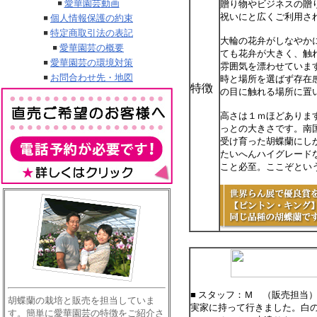
愛華園芸動画
贈り物やビジネスの贈
祝いにと広くご利用さ
個人情報保護の約束
特定商取引法の表記
大輪の花弁がしなやか
愛華園芸の概要
ても花弁が大きく、触
愛華園芸の環境対策
雰囲気を漂わせていま
お問合わせ先・地図
時と場所を選ばず存在
特徴
の目に触れる場所に置
高さは１ｍほどありま
っとの大きさです。南
受け育った胡蝶蘭にし
たいへんハイグレード
こと必至。ここぞとい
■ スタッフ：Ｍ （販売担当
胡蝶蘭の栽培と販売を担当していま
実家に持って行きました。白
す。簡単に愛華園芸の特徴をご紹介さ