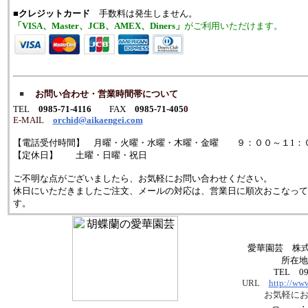
■
クレジットカード
手数料は発生しません。
「VISA、Master、JCB、AMEX、Diners」
がご利用いただけます。
お問い合わせ・営業時間帯について
TEL
0985-71-4116
FAX
0985-71-405
0
E-MAIL
orchid@aikaengei.com
【電話受付時間】 月曜・火曜・水曜・木曜・金曜 ９：００～１1：
【定休日】 土曜・日曜・祝日
ご不明な点がございましたら、お気軽にお問い合わせください。
休日にいただきましたご注文、メールの対応は、営業日に順次おこなって
す。
愛華園芸 株式
所在
TEL 09
URL
http://ww
お気軽に