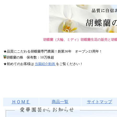
胡蝶蘭（大輪、ミディ）胡蝶蘭生花の販売と胡
★品質にこだわる胡蝶蘭専門農園！創業36年 オープン23周年！
胡蝶蘭の株 保有数：10万株超
★初めてのお客様は
当園紹介動画
をご覧ください！
ＨＯＭＥ
商品一覧
サイトマップ