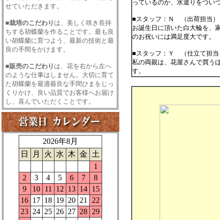
っているのか、水遣りをつい
せていただきます。
■スタッフ：Ｎ （出荷担当）
■
栽培のこだわり
は、美しく咲き長持
お誕生日に頂いた白大輪を、
ちする胡蝶蘭を作ることです。最も良
のお祝いには満足度大です。
い胡蝶蘭に育つよう、最新の技術と最
良の手間をかけます。
■スタッフ：Ｙ （仕立て担当
私の両親は、花屋さんで買う
■
販売のこだわり
は、花を右から左へ
す。
のような仕事はしません。大切に育て
た胡蝶蘭を最適最良な手間ひまをじっ
くりかけ、良い品質でお客様へお届け
し、喜んでいただくことです。
2026年8月
日
月
火
水
木
金
土
1
2
3
4
5
6
7
8
9
10
11
12
13
14
15
16
17
18
19
20
21
22
23
24
25
26
27
28
29