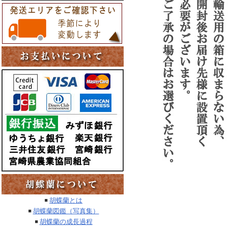
胡蝶蘭とは
胡蝶蘭図鑑（写真集）
胡蝶蘭の成長過程